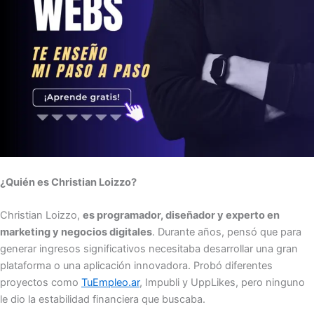
¿Quién es Christian Loizzo?
Christian Loizzo,
es programador, diseñador y experto en
marketing y negocios digitales
. Durante años, pensó que para
generar ingresos significativos necesitaba desarrollar una gran
plataforma o una aplicación innovadora. Probó diferentes
proyectos como
TuEmpleo.ar
, Impubli y UppLikes, pero ninguno
le dio la estabilidad financiera que buscaba.